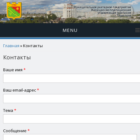
Муниципальное унитарное предприятие
Жилищно-эксплуатационная
управляющая компания
г.Тирасполя
MENU
Вы здесь
Главная
» Контакты
Контакты
Ваше имя
*
Ваш email-адрес
*
Тема
*
Сообщение
*