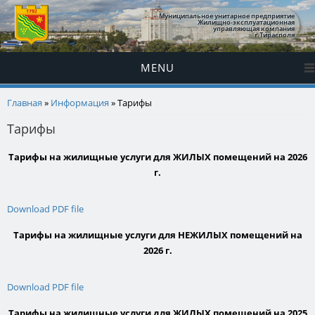
Муниципальное унитарное предприятие
Жилищно-эксплуатационная
управляющая компания
г.Тирасполя
MENU
Вы здесь
Главная
»
Информация
» Тарифы
Тарифы
Тарифы на жилищные услуги для ЖИЛЫХ помещений на 2026
г.
Download PDF file
Тарифы на жилищные услуги для НЕЖИЛЫХ помещений на
2026 г.
Download PDF file
Тарифы на жилищные услуги для ЖИЛЫХ помещений на 2025